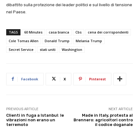
dibattito sulla protezione dei leader politici e sul livello di tensione
nel Paese.
TAGS
60 Minutes
casa bianca
Cbs
cena dei corrispondenti
Cole Tomas Allen
Donald Trump
Melania Trump
Secret Service
stati uniti
Washington
Facebook
X
Pinterest
PREVIOUS ARTICLE
NEXT ARTICLE
Clienti in fuga a Istanbul: le
Made in Italy, protesta al
vibrazioni non erano un
Brennero: agricoltori contro
terremoto
il codice doganale