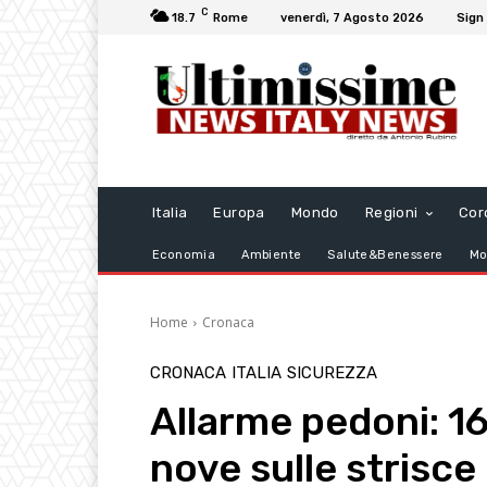
C
18.7
Rome
venerdì, 7 Agosto 2026
Sign 
Italia
Europa
Mondo
Regioni
Cor
Economia
Ambiente
Salute&Benessere
Mo
Home
Cronaca
CRONACA
ITALIA
SICUREZZA
Allarme pedoni: 16 
nove sulle strisce