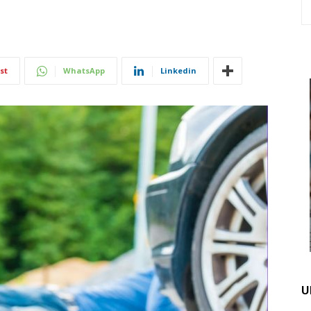
st
WhatsApp
Linkedin
U