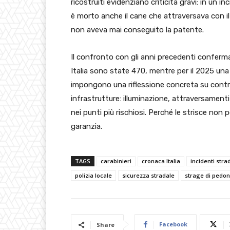
ricostruiti evidenziano criticità gravi: in un i
è morto anche il cane che attraversava con il p
non aveva mai conseguito la patente.
Il confronto con gli anni precedenti conferma
Italia sono state 470, mentre per il 2025 una 
impongono una riflessione concreta su control
infrastrutture: illuminazione, attraversamenti
nei punti più rischiosi. Perché le strisce no
garanzia.
TAGS
carabinieri
cronaca Italia
incidenti strad
polizia locale
sicurezza stradale
strage di pedon
Facebook
Share