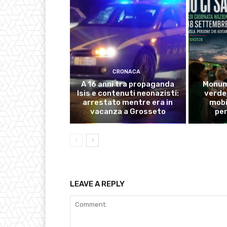
CRONACA
A 16 anni tra propaganda
Monume
Isis e contenuti neonazisti:
verde 
arrestato mentre era in
mobi
vacanza a Grosseto
pe
LEAVE A REPLY