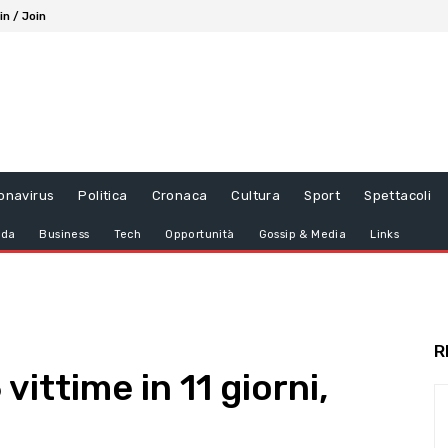
in / Join
onavirus
Politica
Cronaca
Cultura
Sport
Spettacoli
da
Business
Tech
Opportunità
Gossip & Media
Links
R
vittime in 11 giorni,