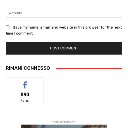
Web
Save my name, email, and website in this browser for the next
time I comment.
RIMANI CONNESSO
890
Fans
- Advertisement -