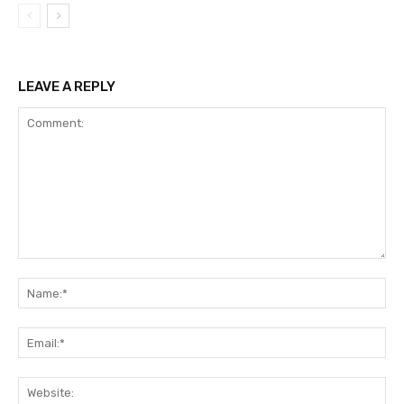
LEAVE A REPLY
Comment:
Na
Ema
Web