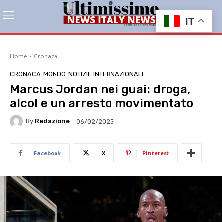
IT
Home
Cronaca
CRONACA
MONDO
NOTIZIE INTERNAZIONALI
Marcus Jordan nei guai: droga,
alcol e un arresto movimentato
By
Redazione
06/02/2025
Facebook
X
Pinterest