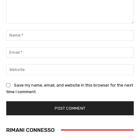
Comment:
Na
Ema
Web
Save my name, email, and website in this browser for the next
time I comment.
RIMANI CONNESSO