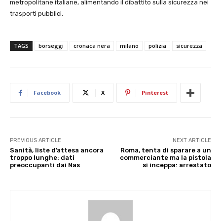
metropolitane italiane, alimentando il dibattito sulla sicurezza nei
trasporti pubblici.
TAGS
borseggi
cronaca nera
milano
polizia
sicurezza
Facebook
X
Pinterest
PREVIOUS ARTICLE
NEXT ARTICLE
Sanità, liste d’attesa ancora
Roma, tenta di sparare a un
troppo lunghe: dati
commerciante ma la pistola
preoccupanti dai Nas
si inceppa: arrestato