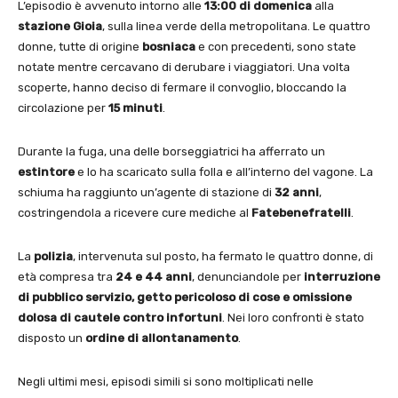
L’episodio è avvenuto intorno alle
13:00 di domenica
alla
stazione Gioia
, sulla linea verde della metropolitana. Le quattro
donne, tutte di origine
bosniaca
e con precedenti, sono state
notate mentre cercavano di derubare i viaggiatori. Una volta
scoperte, hanno deciso di fermare il convoglio, bloccando la
circolazione per
15 minuti
.
Durante la fuga, una delle borseggiatrici ha afferrato un
estintore
e lo ha scaricato sulla folla e all’interno del vagone. La
schiuma ha raggiunto un’agente di stazione di
32 anni
,
costringendola a ricevere cure mediche al
Fatebenefratelli
.
La
polizia
, intervenuta sul posto, ha fermato le quattro donne, di
età compresa tra
24 e 44 anni
, denunciandole per
interruzione
di pubblico servizio, getto pericoloso di cose e omissione
dolosa di cautele contro infortuni
. Nei loro confronti è stato
disposto un
ordine di allontanamento
.
Negli ultimi mesi, episodi simili si sono moltiplicati nelle