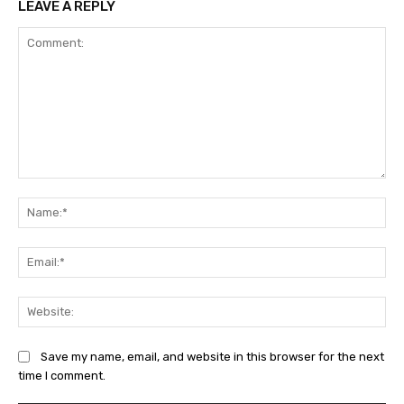
LEAVE A REPLY
Comment:
Na
Ema
Web
Save my name, email, and website in this browser for the next
time I comment.