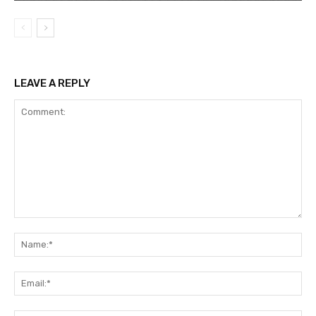
LEAVE A REPLY
Comment:
Na
Ema