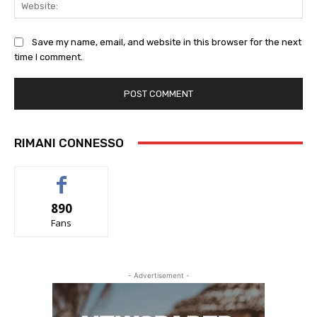
Web
Save my name, email, and website in this browser for the next
time I comment.
RIMANI CONNESSO
890
Fans
- Advertisement -