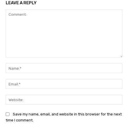
LEAVE A REPLY
Comment:
Na
Ema
Web
Save my name, email, and website in this browser for the next
time I comment.