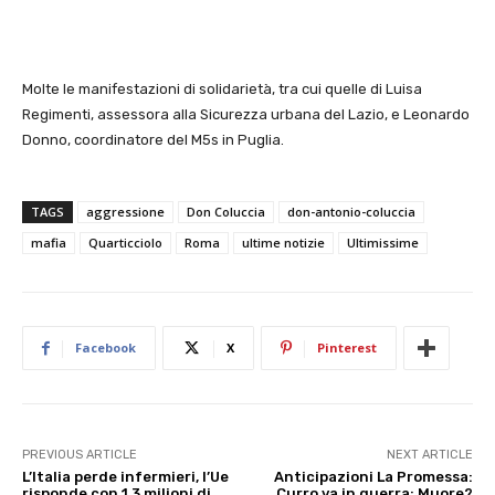
Molte le manifestazioni di solidarietà, tra cui quelle di Luisa
Regimenti, assessora alla Sicurezza urbana del Lazio, e Leonardo
Donno, coordinatore del M5s in Puglia.
TAGS
aggressione
Don Coluccia
don-antonio-coluccia
mafia
Quarticciolo
Roma
ultime notizie
Ultimissime
Facebook
X
Pinterest
PREVIOUS ARTICLE
NEXT ARTICLE
L’Italia perde infermieri, l’Ue
Anticipazioni La Promessa:
risponde con 1,3 milioni di
Curro va in guerra: Muore?