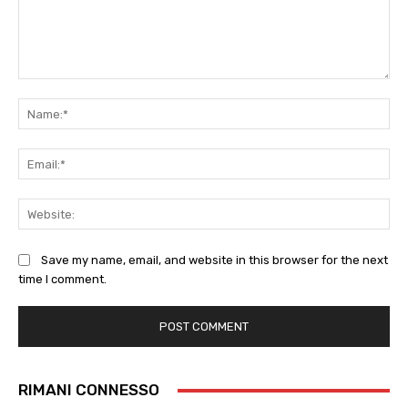
Comment:
Na
Ema
Web
Save my name, email, and website in this browser for the next
time I comment.
RIMANI CONNESSO