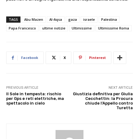
TAGS
Abu Mazen
Al-Aqsa
gaza
israele
Palestina
Papa Francesco
ultime notizie
Ultimissime
Ultimissime Roma
Facebook
X
Pinterest
PREVIOUS ARTICLE
NEXT ARTICLE
Il Sole in tempesta: rischio
Giustizia definitiva per Giulia
per Gps e reti elettriche, ma
Cecchettin: la Procura
spettacolo in cielo
chiude l’Appello contro
Turetta