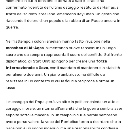
momento in cui la tensione è tornata a salire. Israele ha
confermato l’identità dell’ultimo ostaggio restituito da Hamas: si
tratta del soldato israeliano-americano Itay Chen. Un gesto che
riaccende il dolore di un popolo e la rabbia di un Paese ancora in
guerra.
Nel frattempo, i coloni israeliani hanno fatto irruzione nella
moschea di Al-Aqsa
, alimentando nuove tensioni in un luogo
sacro che da sempre rappresenta il cuore del conflitto. Sul fronte
diplomatico, gli Stati Uniti spingono per creare una
forza
internazionale a Gaza
, con il mandato di mantenere la stabilità
per almeno due anni. Un piano ambizioso, ma difficile da
realizzare in un contesto in cui la fiducia reciproca è ormai un
lusso.
Il messaggio del Papa, però, va oltre la politica: chiede un atto di
coraggio morale, un ritorno all’umanità che la guerra sembra aver
sepolto sotto le macerie. In un tempo in cui le parole sembrano
avere perso valore, la voce del Pontefice torna a ricordare che la
pace non è un sogno ingenuo, ma una responsabilità condivisa.