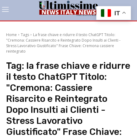
IT
Home
Tags
La frase chiave e ridurre il testo ChatGPT Titolo:
"Cremona: Cassiere Risarcito e Reintegrato Dopo Insulti ai Clienti -
Stress Lavorativo Giustificato" Frase Chiave: Cremona cassiere
reintegrato
Tag:
la frase chiave e ridurre
il testo ChatGPT Titolo:
"Cremona: Cassiere
Risarcito e Reintegrato
Dopo Insulti ai Clienti -
Stress Lavorativo
Giustificato" Frase Chiave: