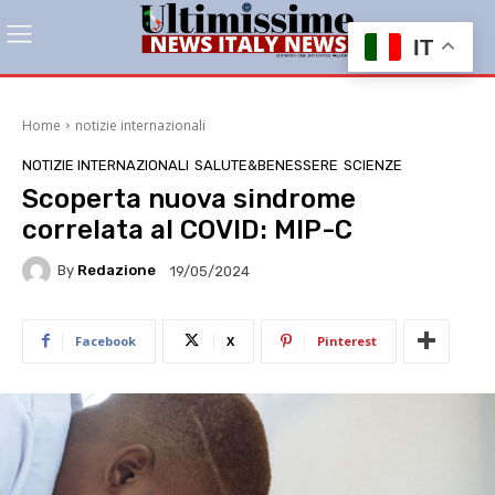
IT
Home
notizie internazionali
NOTIZIE INTERNAZIONALI
SALUTE&BENESSERE
SCIENZE
Scoperta nuova sindrome
correlata al COVID: MIP-C
By
Redazione
19/05/2024
Facebook
X
Pinterest