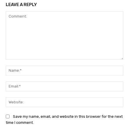
LEAVE A REPLY
Comment:
Na
Ema
Web
Save my name, email, and website in this browser for the next
time I comment.