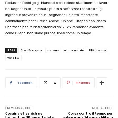
Esclusi dall’obbligo gli irlandesi e chi risiede stabilmente o lavora
nel Regno Unito. La misura punta a rafforzare i controlli sugli
ingressi e prevenire abusi, segnando un altro importante
cambiamento post-Brexit. Anche l’Unione Europea applicherà
una tassa per i turisti britannici dal 2025, rendendo evidente
come i viaggi non siano più così liberi come un tempo.
TAGS
Gran Bretagna
turismo
ultime notizie
Ultimissime
visto Eta
Facebook
X
Pinterest
PREVIOUS ARTICLE
NEXT ARTICLE
Cocaina e hashish nel
Corsa contro il tempo per
Laurentino 38: smantellata
salvare una 14enne a Milano