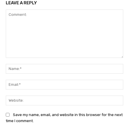
LEAVE A REPLY
Comment:
Na
Ema
Web
Save my name, email, and website in this browser for the next
time I comment.