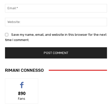
Ema
Web
Save my name, email, and website in this browser for the next
time I comment.
RIMANI CONNESSO
890
Fans