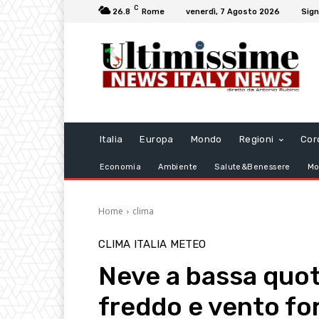
C
26.8
Rome
venerdì, 7 Agosto 2026
Sign
Italia
Europa
Mondo
Regioni
Cor
Economia
Ambiente
Salute&Benessere
Mo
Home
clima
CLIMA
ITALIA
METEO
Neve a bassa quot
freddo e vento fo