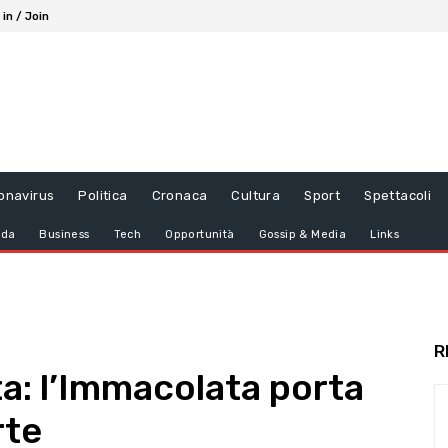
 in / Join
onavirus
Politica
Cronaca
Cultura
Sport
Spettacoli
da
Business
Tech
Opportunità
Gossip & Media
Links
R
a: l’Immacolata porta
rte