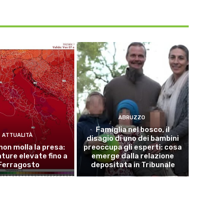
ABRUZZO
Famiglia nel bosco, il
ATTUALITÀ
disagio di uno dei bambini
 non molla la presa:
preoccupa gli esperti: cosa
ure elevate fino a
emerge dalla relazione
Ferragosto
depositata in Tribunale