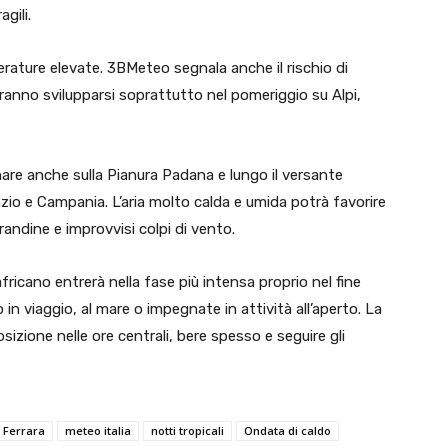
gili.
rature elevate. 3BMeteo segnala anche il rischio di
tranno svilupparsi soprattutto nel pomeriggio su Alpi,
are anche sulla Pianura Padana e lungo il versante
azio e Campania. L’aria molto calda e umida potrà favorire
andine e improvvisi colpi di vento.
fricano entrerà nella fase più intensa proprio nel fine
n viaggio, al mare o impegnate in attività all’aperto. La
sizione nelle ore centrali, bere spesso e seguire gli
 Ferrara
meteo italia
notti tropicali
Ondata di caldo