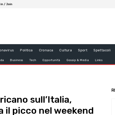
 in / Join
onavirus
Politica
Cronaca
Cultura
Sport
Spettacoli
da
Business
Tech
Opportunità
Gossip & Media
Links
R
icano sull’Italia,
 il picco nel weekend