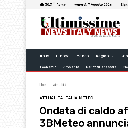
C
30.3
Rome
venerdì, 7 Agosto 2026
Sign
Italia
Europa
Mondo
Regioni
Cor
Economia
Ambiente
Salute&Benessere
Mo
Home
attualità
ATTUALITÀ
ITALIA
METEO
Ondata di caldo afr
3BMeteo annuncia