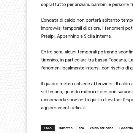
soprattutto per anziani, bambini e persone fra
L’ondata di caldo non porterà soltanto tempe
improvvisi temporali di calore. I fenomeni po
Prealpi, Appennino e Sicilia interna.
Entro sera, alcuni temporali potranno sconfin
tirrenico, in particolare tra bassa Toscana, L
fenomeni localmente intensi, con rischio di gr
Il quadro meteo richiede attenzione. Il caldo a
settimana, quando milioni di persone saranno i
raccomandazione resta quella di evitare l’espo
aggiornamenti ufficiali.
TAGS
3bmeteo
afa
caldo africano
Edoardo