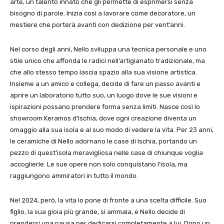
arte, un talento innato che gli permette di esprimersi senza
bisogno di parole. Inizia così a lavorare come decoratore, un
mestiere che porterà avanti con dedizione per vent’anni.
Nel corso degli anni, Nello sviluppa una tecnica personale e uno
stile unico che affonda le radici nell’artigianato tradizionale, ma
che allo stesso tempo lascia spazio alla sua visione artistica.
Insieme a un amico e collega, decide di fare un passo avanti e
aprire un laboratorio tutto suo, un luogo dove le sue visioni e
ispirazioni possano prendere forma senza limiti. Nasce così lo
showroom Keramos d’Ischia, dove ogni creazione diventa un
omaggio alla sua isola e al suo modo di vedere la vita. Per 23 anni,
le ceramiche di Nello adornano le case di Ischia, portando un
pezzo di quest’isola meravigliosa nelle case di chiunque voglia
accoglierle. Le sue opere non solo conquistano l’isola, ma
raggiungono ammiratori in tutto il mondo.
Nel 2024, però, la vita lo pone di fronte a una scelta difficile. Suo
figlio, la sua gioia più grande, si ammala, e Nello decide di
prendersi una pausa per dedicarsi completamente a lui. Dopo un