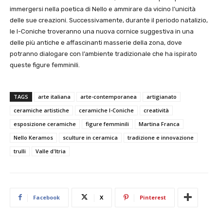
immergersi nella poetica di Nello e ammirare da vicino l’unicità
delle sue creazioni. Successivamente, durante il periodo natalizio,
le I-Coniche troveranno una nuova cornice suggestiva in una
delle più antiche e affascinanti masserie della zona, dove
potranno dialogare con l’ambiente tradizionale che ha ispirato
queste figure femminili.
TAGS
arte italiana
arte-contemporanea
artigianato
ceramiche artistiche
ceramiche I-Coniche
creatività
esposizione ceramiche
figure femminili
Martina Franca
Nello Keramos
sculture in ceramica
tradizione e innovazione
trulli
Valle d'Itria
Facebook
X
Pinterest