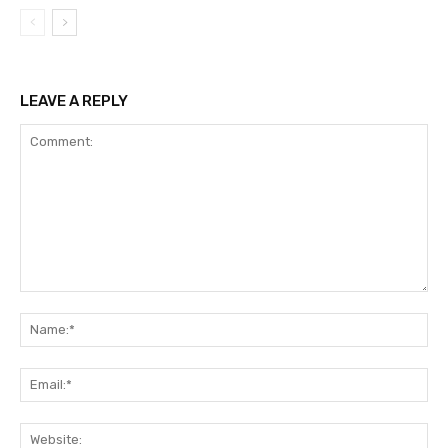
LEAVE A REPLY
Comment:
Na
Ema
Web