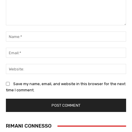
Comment:
Na
Ema
Web
Save my name, email, and website in this browser for the next
time I comment.
RIMANI CONNESSO