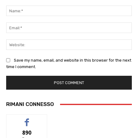
Comment:
Na
Ema
Web
Save my name, email, and website in this browser for the next
time I comment.
RIMANI CONNESSO
890