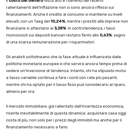
Il
costo del denaro
resta alto e i benefici dei recenti
rallentamenti dell’inflazione non si sono ancora riflessi sui
finanziamenti. Anche il credito al consumo si mantiene su livelli
elevati, con un Taeg del
10,24%
, mentre i prestiti alle imprese non
finanziarie si attestano al
3,38%
. In controtendenza, i tassi
riconosciuti sui depositi bancari restano fermi allo
0,63%
, segno
di una scarsa remunerazione per i risparmiatori.
Gli analisti sottolineano che la fase attuale è influenzata dalle
politiche monetarie europee e che servirà ancora tempo prima di
vedere un’inversione di tendenza. Intanto, chi ha stipulato mutui
a tasso variabile continua a fare i conti con rate più pesanti,
mentre chi ha optato per il tasso fisso può considerarsi al riparo,
almeno per ora.
Il mercato immobiliare, già rallentato dall’incertezza economica,
risente inevitabilmente di questa dinamica: acquistare casa oggi
costa di più, non solo per i prezzi degli immobili ma anche per il
finanziamento necessario a farlo.