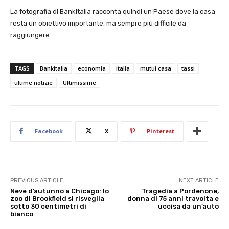
La fotografia di Bankitalia racconta quindi un Paese dove la casa
resta un obiettivo importante, ma sempre più difficile da
raggiungere.
TAGS
Bankitalia
economia
italia
mutui casa
tassi
ultime notizie
Ultimissime
Facebook
X
Pinterest
PREVIOUS ARTICLE
NEXT ARTICLE
Neve d’autunno a Chicago: lo
Tragedia a Pordenone,
zoo di Brookfield si risveglia
donna di 75 anni travolta e
sotto 30 centimetri di
uccisa da un’auto
bianco