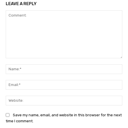
LEAVE A REPLY
Comment:
Na
Ema
Web
Save my name, email, and website in this browser for the next
time I comment.