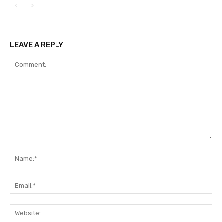
LEAVE A REPLY
Comment:
Na
Ema
Web