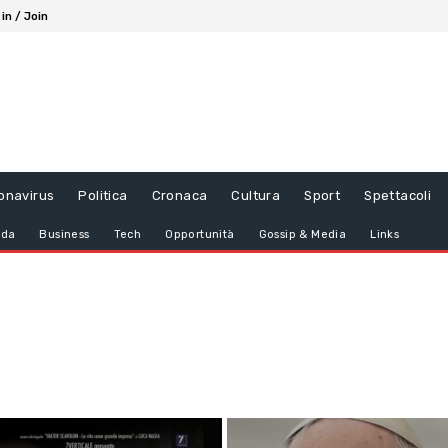
 in / Join
onavirus
Politica
Cronaca
Cultura
Sport
Spettacoli
da
Business
Tech
Opportunità
Gossip & Media
Links