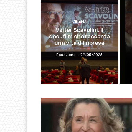
CINEMA
Valter Scavolini, il
docufilm che racconta
una vita d’impresa
Redazione
-
29/05/2026