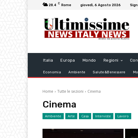
C
28.4
Rome
giovedì, 6 Agosto 2026
Sign
Italia
Europa
Mondo
Regioni
Cor
Economia
Ambiente
Salute&Benessere
Mo
Home
Tutte le sezioni
Cinema
Cinema
Ambiente
Arte
Casa
Interviste
Lavoro