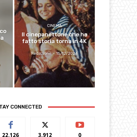
CINEMA
sco
Il cinepanettone che ha
 a
fatto storia torna in 4K
Redazione
-
15/12/2024
TAY CONNECTED
22,126
3,912
0