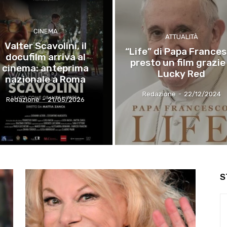
CINEMA
ATTUALITÀ
Valter Scavolini, il
“Life” di Papa France
docufilm arriva al
presto un film grazie
cinema: anteprima
Lucky Red
nazionale a Roma
Redazione
-
22/12/2024
Redazione
-
21/05/2026
S