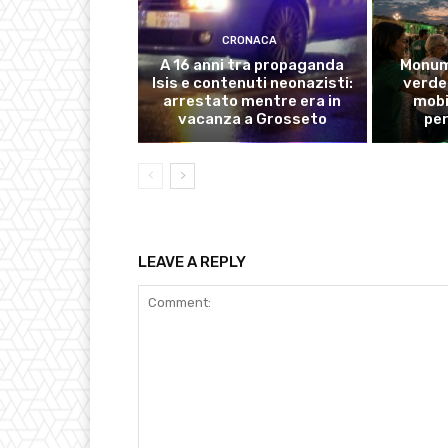
CRONACA
A 16 anni tra propaganda
Monume
Isis e contenuti neonazisti:
verde 
arrestato mentre era in
mobi
vacanza a Grosseto
pe
LEAVE A REPLY