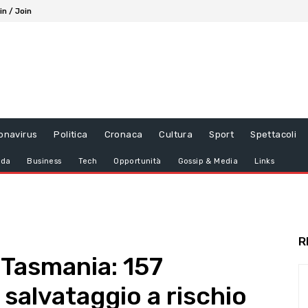
in / Join
onavirus
Politica
Cronaca
Cultura
Sport
Spettacoli
da
Business
Tech
Opportunità
Gossip & Media
Links
R
 Tasmania: 157
 salvataggio a rischio