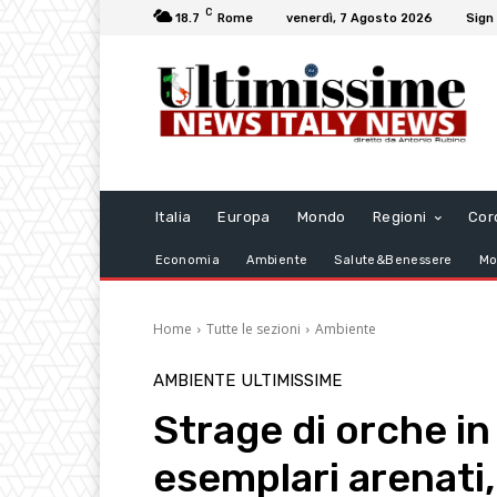
C
18.7
Rome
venerdì, 7 Agosto 2026
Sign 
Italia
Europa
Mondo
Regioni
Cor
Economia
Ambiente
Salute&Benessere
Mo
Home
Tutte le sezioni
Ambiente
AMBIENTE
ULTIMISSIME
Strage di orche in
esemplari arenati,