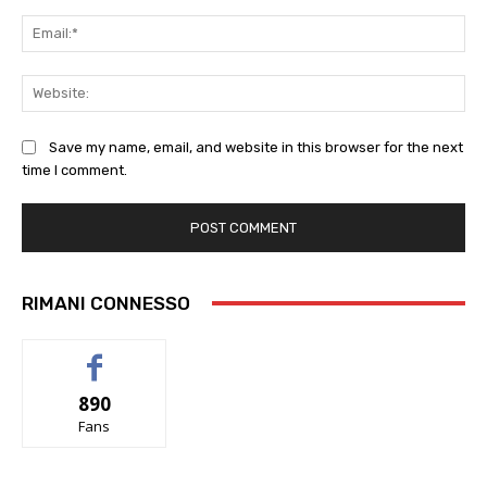
Ema
Web
Save my name, email, and website in this browser for the next
time I comment.
RIMANI CONNESSO
890
Fans