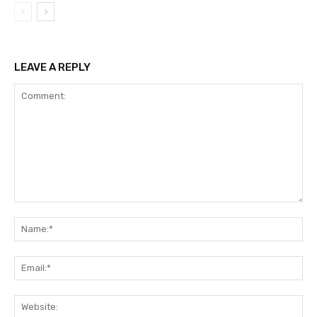
LEAVE A REPLY
Comment:
Na
Ema
Web