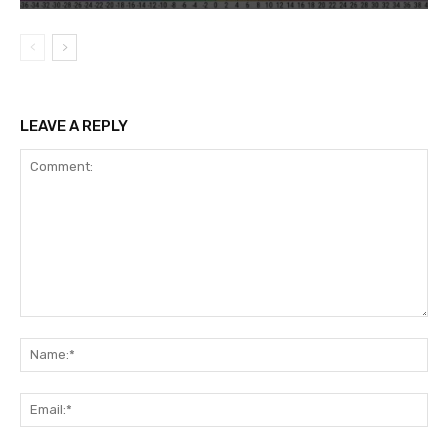
LEAVE A REPLY
Comment:
Na
Ema