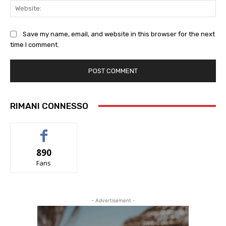
Web
Save my name, email, and website in this browser for the next
time I comment.
RIMANI CONNESSO
890
Fans
- Advertisement -