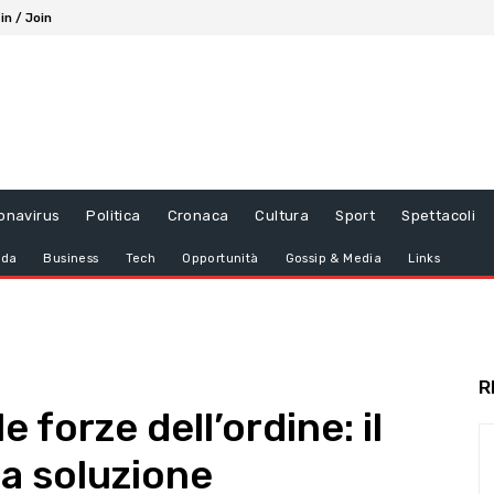
in / Join
onavirus
Politica
Cronaca
Cultura
Sport
Spettacoli
da
Business
Tech
Opportunità
Gossip & Media
Links
R
 forze dell’ordine: il
a soluzione