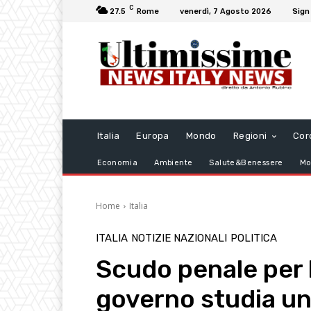
C
27.5
Rome
venerdì, 7 Agosto 2026
Sign 
Italia
Europa
Mondo
Regioni
Cor
Economia
Ambiente
Salute&Benessere
Mo
Home
Italia
ITALIA
NOTIZIE NAZIONALI
POLITICA
Scudo penale per le
governo studia un