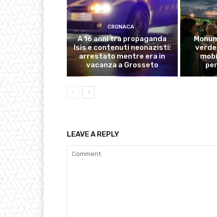
CRONACA
A 16 anni tra propaganda
Monume
Isis e contenuti neonazisti:
verde 
arrestato mentre era in
mobi
vacanza a Grosseto
pe
LEAVE A REPLY