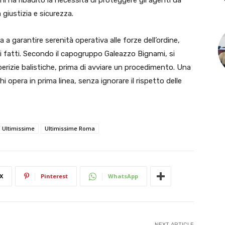
ni ha ribadito la necessità di proteggere gli agenti da
 giustizia e sicurezza.
 a garantire serenità operativa alle forze dell’ordine,
ei fatti. Secondo il capogruppo Galeazzo Bignami, si
perizie balistiche, prima di avviare un procedimento. Una
hi opera in prima linea, senza ignorare il rispetto delle
Ultimissime
Ultimissime Roma
X
Pinterest
WhatsApp
NEXT ARTICLE