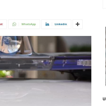
st
WhatsApp
Linkedin
U