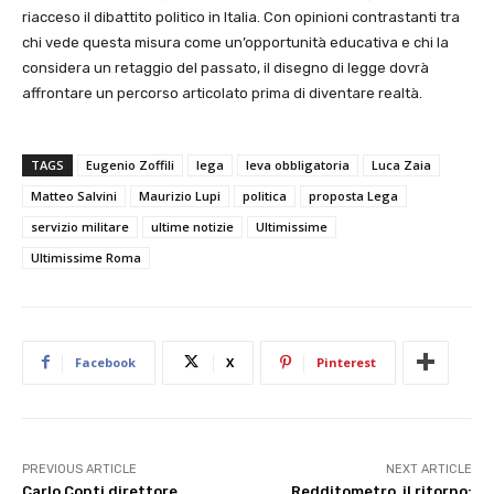
riacceso il dibattito politico in Italia. Con opinioni contrastanti tra
chi vede questa misura come un’opportunità educativa e chi la
considera un retaggio del passato, il disegno di legge dovrà
affrontare un percorso articolato prima di diventare realtà.
TAGS
Eugenio Zoffili
lega
leva obbligatoria
Luca Zaia
Matteo Salvini
Maurizio Lupi
politica
proposta Lega
servizio militare
ultime notizie
Ultimissime
Ultimissime Roma
Facebook
X
Pinterest
PREVIOUS ARTICLE
NEXT ARTICLE
Carlo Conti direttore
Redditometro, il ritorno: