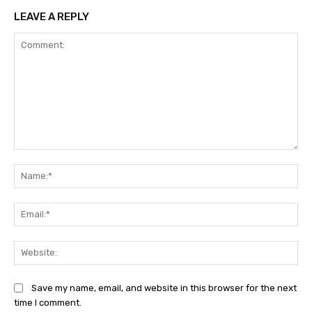
LEAVE A REPLY
Comment:
Na
Ema
Web
Save my name, email, and website in this browser for the next
time I comment.