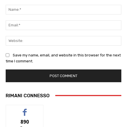
Comment:
Na
Ema
Web
Save my name, email, and website in this browser for the next
time I comment.
RIMANI CONNESSO
890