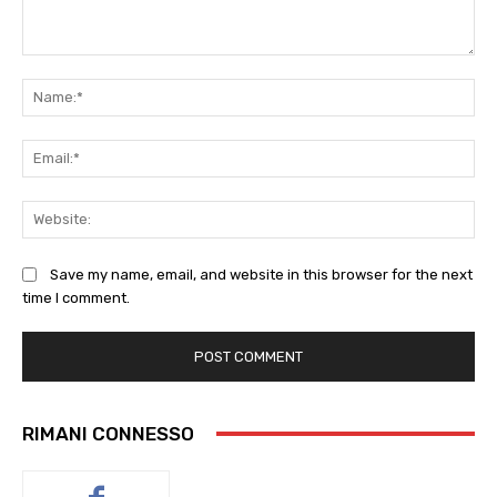
Comment:
Na
Ema
Web
Save my name, email, and website in this browser for the next
time I comment.
RIMANI CONNESSO