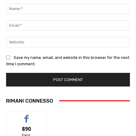
Comment:
Na
Ema
Web
Save my name, email, and website in this browser for the next
time I comment.
RIMANI CONNESSO
890
Fans