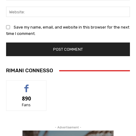
Web
Save my name, email, and website in this browser for the next
time I comment.
RIMANI CONNESSO
890
Fans
- Advertisement -