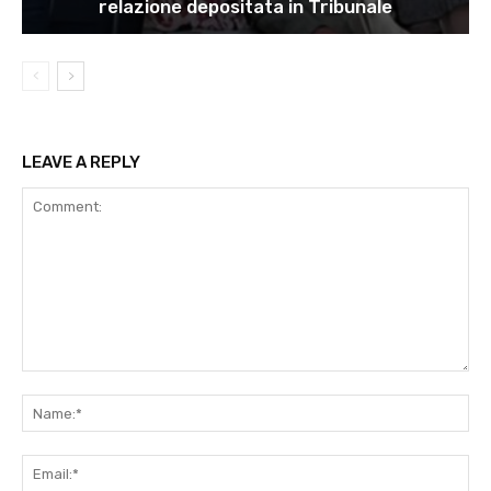
relazione depositata in Tribunale
LEAVE A REPLY
Comment:
Na
Ema