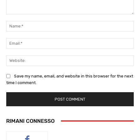
Comment:
Na
Ema
Web
Save my name, email, and website in this browser for the next
time I comment.
RIMANI CONNESSO