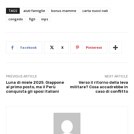
TAGS
aiuti famiglie
bonus mamme
carta nuovi nati
congedo
figli
inps
Facebook
X
Pinterest
PREVIOUS ARTICLE
NEXT ARTICLE
Luna di miele 2025: Giappone
Verso il ritorno della leva
al primo posto, ma il Perù
militare? Cosa accadrebbe in
conquista gli sposi italiani
caso di conflitto