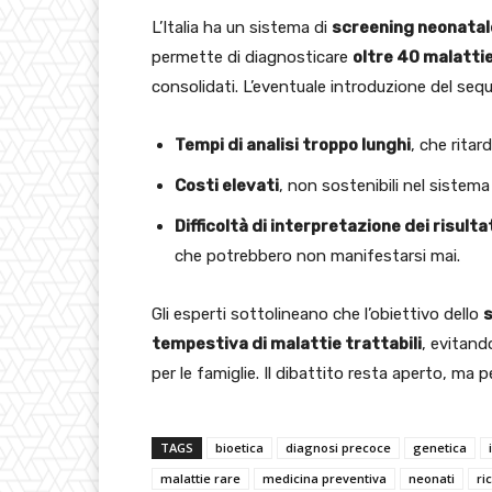
L’Italia ha un sistema di
screening neonatal
permette di diagnosticare
oltre 40 malatti
consolidati. L’eventuale introduzione del seq
Tempi di analisi troppo lunghi
, che ritar
Costi elevati
, non sostenibili nel sistema
Difficoltà di interpretazione dei risulta
che potrebbero non manifestarsi mai.
Gli esperti sottolineano che l’obiettivo dello
tempestiva di malattie trattabili
, evitand
per le famiglie. Il dibattito resta aperto, ma p
TAGS
bioetica
diagnosi precoce
genetica
malattie rare
medicina preventiva
neonati
ri