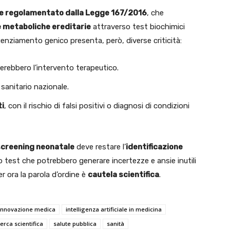
e regolamentato dalla Legge 167/2016
, che
e metaboliche ereditarie
attraverso test biochimici
uenziamento genico presenta, però, diverse criticità:
derebbero l’intervento terapeutico.
 sanitario nazionale.
ti
, con il rischio di falsi positivi o diagnosi di condizioni
screening neonatale
deve restare l’
identificazione
o test che potrebbero generare incertezze e ansie inutili
er ora la parola d’ordine è
cautela scientifica
.
innovazione medica
intelligenza artificiale in medicina
cerca scientifica
salute pubblica
sanità