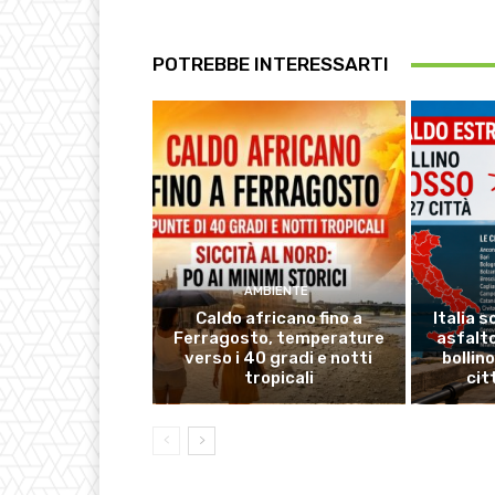
POTREBBE INTERESSARTI
AMBIENTE
Caldo africano fino a
Italia s
Ferragosto, temperature
asfalto
verso i 40 gradi e notti
bollin
tropicali
cit