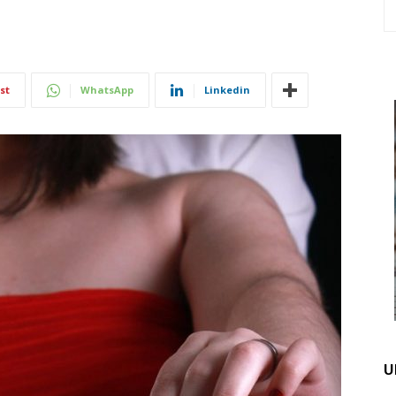
st
WhatsApp
Linkedin
U