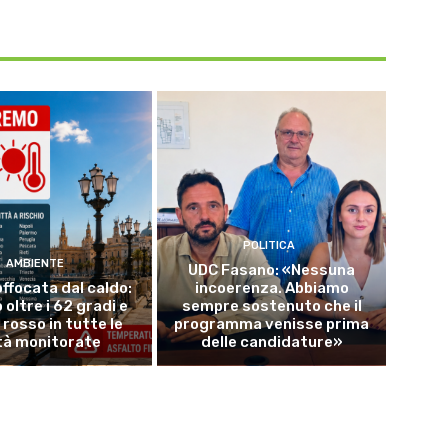
POLITICA
AMBIENTE
UDC Fasano: «Nessuna
offocata dal caldo:
incoerenza. Abbiamo
 oltre i 62 gradi e
sempre sostenuto che il
o rosso in tutte le
programma venisse prima
tà monitorate
delle candidature»