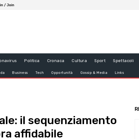
in / Join
onavirus
Politica
Cronaca
Cultura
Sport
Spettacoli
da
Business
Tech
Opportunità
Gossip & Media
Links
R
le: il sequenziamento
a affidabile