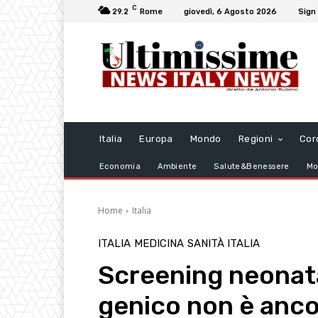
C
29.2
Rome
giovedì, 6 Agosto 2026
Sign 
Italia
Europa
Mondo
Regioni
Cor
Economia
Ambiente
Salute&Benessere
Mo
Home
Italia
ITALIA
MEDICINA
SANITÀ ITALIA
Screening neonata
genico non è ancor