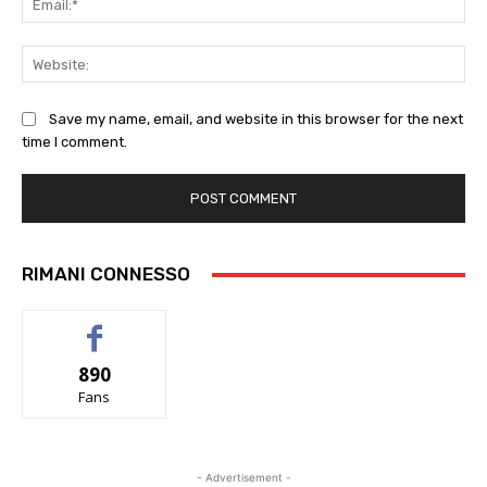
Web
Save my name, email, and website in this browser for the next
time I comment.
RIMANI CONNESSO
890
Fans
- Advertisement -