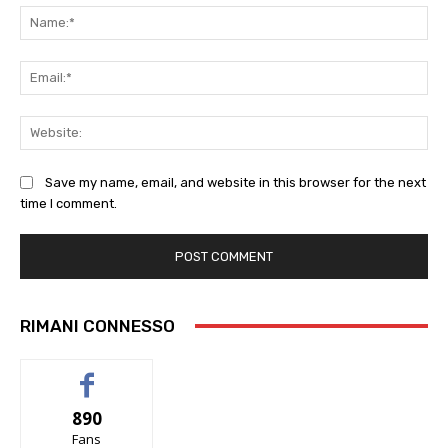
Na
Ema
Web
Save my name, email, and website in this browser for the next
time I comment.
RIMANI CONNESSO
890
Fans