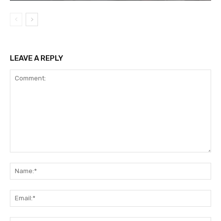
LEAVE A REPLY
Comment:
Na
Ema