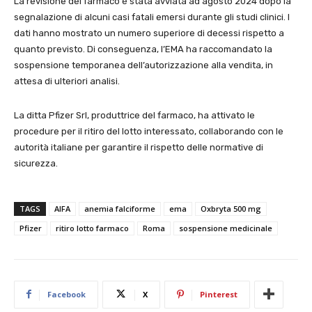
La revisione del farmaco è stata avviata ad agosto 2024 dopo la
segnalazione di alcuni casi fatali emersi durante gli studi clinici. I
dati hanno mostrato un numero superiore di decessi rispetto a
quanto previsto. Di conseguenza, l’EMA ha raccomandato la
sospensione temporanea dell’autorizzazione alla vendita, in
attesa di ulteriori analisi.
La ditta Pfizer Srl, produttrice del farmaco, ha attivato le
procedure per il ritiro del lotto interessato, collaborando con le
autorità italiane per garantire il rispetto delle normative di
sicurezza.
TAGS
AIFA
anemia falciforme
ema
Oxbryta 500 mg
Pfizer
ritiro lotto farmaco
Roma
sospensione medicinale
Facebook
X
Pinterest