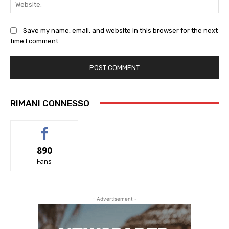
Web
Save my name, email, and website in this browser for the next
time I comment.
RIMANI CONNESSO
890
Fans
- Advertisement -