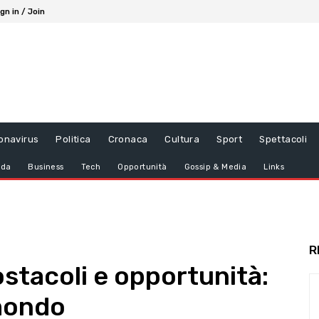
gn in / Join
onavirus
Politica
Cronaca
Cultura
Sport
Spettacoli
da
Business
Tech
Opportunità
Gossip & Media
Links
R
ostacoli e opportunità:
 mondo