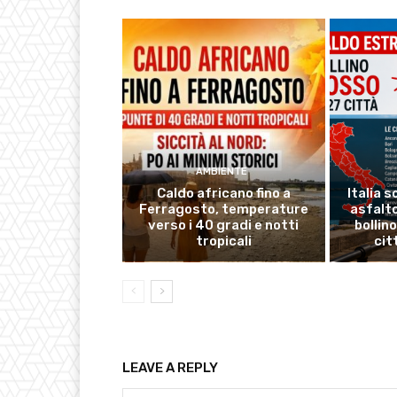
AMBIENTE
Caldo africano fino a
Italia s
Ferragosto, temperature
asfalto
verso i 40 gradi e notti
bollin
tropicali
cit
LEAVE A REPLY