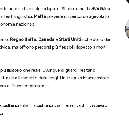
ndo anche chi è solo indagato. Al contrario, la
Svezia
si
 test linguistici.
Malta
prevede un percorso agevolato
conomia nazionale.
iano:
Regno Unito
,
Canada
e
Stati Uniti
richiedono dai
 civica, ma offrono percorsi più flessibili rispetto a molti
più illusorio che reale. Ovunque si guardi, restano
turale e il rispetto delle leggi. Un traguardo accessibile
ero al Paese ospitante.
cittadinanza italia
cittadinanza usa
green card
passaporto
nza