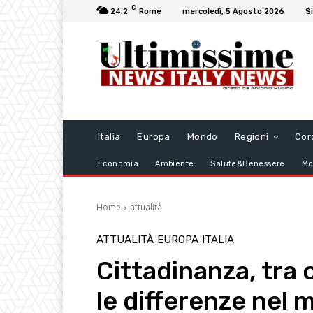
C
24.2
Rome
mercoledì, 5 Agosto 2026
Si
Italia
Europa
Mondo
Regioni
Cor
Economia
Ambiente
Salute&Benessere
Mo
Home
attualità
ATTUALITÀ
EUROPA
ITALIA
Cittadinanza, tra 
le differenze nel