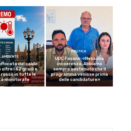
POLITICA
AMBIENTE
UDC Fasano: «Nessuna
offocata dal caldo:
incoerenza. Abbiamo
 oltre i 62 gradi e
sempre sostenuto che il
o rosso in tutte le
programma venisse prima
tà monitorate
delle candidature»