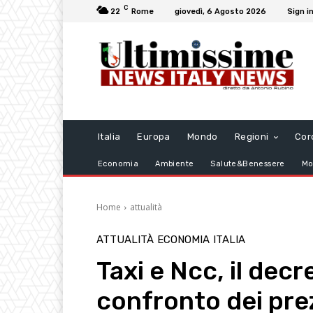
C
22
Rome
giovedì, 6 Agosto 2026
Sign in
Italia
Europa
Mondo
Regioni
Cor
Economia
Ambiente
Salute&Benessere
Mo
Home
attualità
ATTUALITÀ
ECONOMIA
ITALIA
Taxi e Ncc, il decr
confronto dei prezz