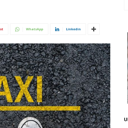
st
WhatsApp
Linkedin
U