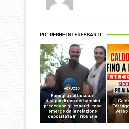
POTREBBE INTERESSARTI
ABRUZZO
Famiglia nel bosco, il
disagio di uno dei bambini
Caldo
preoccupa gli esperti: cosa
Ferrag
emerge dalla relazione
verso 
depositata in Tribunale