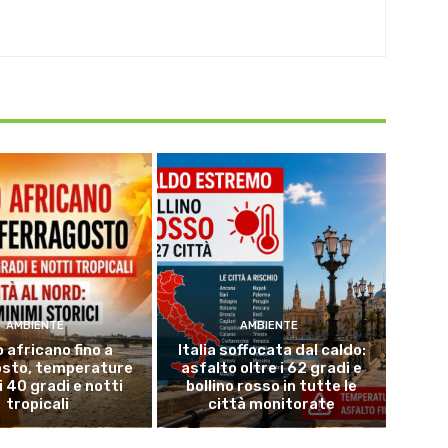
AMBIENTE
AMBIENTE
 africano fino a
Italia soffocata dal caldo:
osto, temperature
asfalto oltre i 62 gradi e
i 40 gradi e notti
bollino rosso in tutte le
tropicali
città monitorate