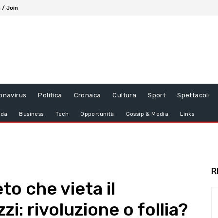
 / Join
onavirus
Politica
Cronaca
Cultura
Sport
Spettacoli
da
Business
Tech
Opportunità
Gossip & Media
Links
R
eto che vieta il
i: rivoluzione o follia?