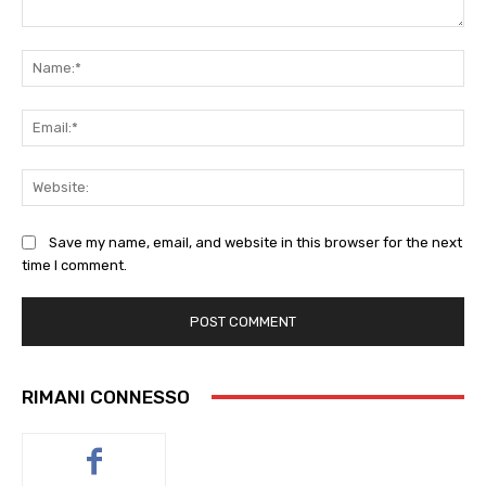
Comment:
Na
Ema
Web
Save my name, email, and website in this browser for the next
time I comment.
RIMANI CONNESSO