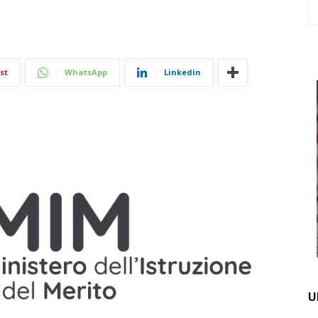
st
WhatsApp
Linkedin
U