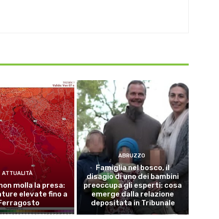
ABRUZZO
Famiglia nel bosco, il
ATTUALITÀ
disagio di uno dei bambini
 non molla la presa:
preoccupa gli esperti: cosa
ure elevate fino a
emerge dalla relazione
Ferragosto
depositata in Tribunale