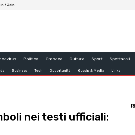
 in / Join
onavirus
Politica
Cronaca
Cultura
Sport
Spettacoli
da
Business
Tech
Opportunità
Gossip & Media
Links
R
oli nei testi ufficiali: