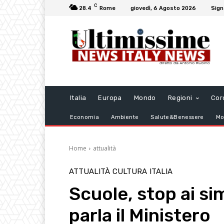
C
28.4
Rome
giovedì, 6 Agosto 2026
Sign
Italia
Europa
Mondo
Regioni
Cor
Economia
Ambiente
Salute&Benessere
Mo
Home
attualità
ATTUALITÀ
CULTURA
ITALIA
Scuole, stop ai simb
parla il Ministero