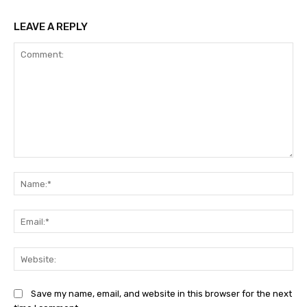
LEAVE A REPLY
Comment:
Na
Ema
Web
Save my name, email, and website in this browser for the next