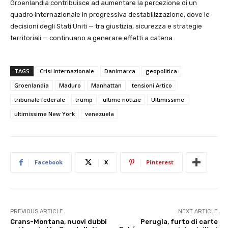
Groenlandia contribuisce ad aumentare la percezione di un
quadro internazionale in progressiva destabilizzazione, dove le
decisioni degli Stati Uniti — tra giustizia, sicurezza e strategie
territoriali — continuano a generare effetti a catena.
TAGS
Crisi Internazionale
Danimarca
geopolitica
Groenlandia
Maduro
Manhattan
tensioni Artico
tribunale federale
trump
ultime notizie
Ultimissime
ultimissime New York
venezuela
Facebook
X
Pinterest
PREVIOUS ARTICLE
NEXT ARTICLE
Crans-Montana, nuovi dubbi
Perugia, furto di carte