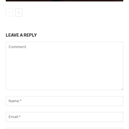
LEAVE A REPLY
Comment:
Na
Ema