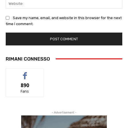
Web
Save my name, email, and website in this browser for the next
time I comment.
RIMANI CONNESSO
890
Fans
- Advertisement -