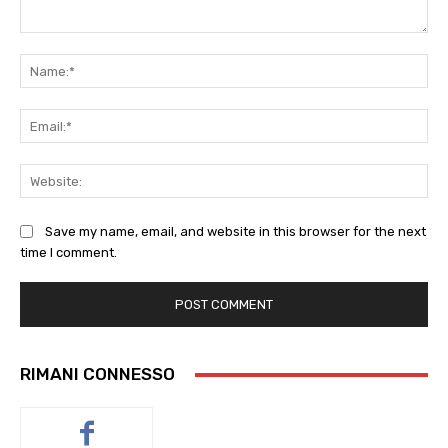
Comment:
Na
Ema
Web
Save my name, email, and website in this browser for the next
time I comment.
RIMANI CONNESSO