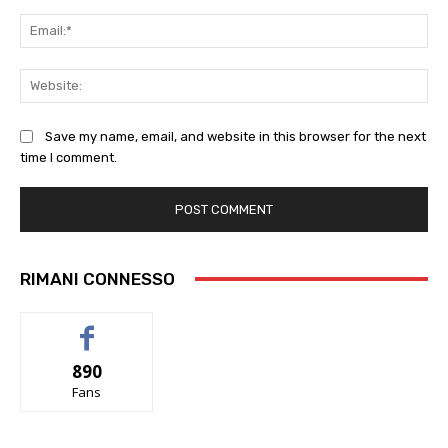
Ema
Web
Save my name, email, and website in this browser for the next
time I comment.
RIMANI CONNESSO
890
Fans