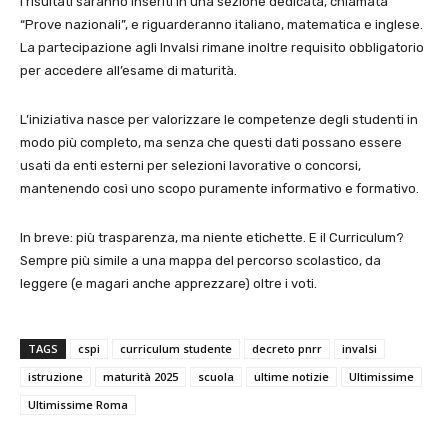
I risultati saranno inseriti in una sezione dedicata, chiamata
“Prove nazionali”, e riguarderanno italiano, matematica e inglese.
La partecipazione agli Invalsi rimane inoltre requisito obbligatorio
per accedere all’esame di maturità.
L’iniziativa nasce per valorizzare le competenze degli studenti in
modo più completo, ma senza che questi dati possano essere
usati da enti esterni per selezioni lavorative o concorsi,
mantenendo così uno scopo puramente informativo e formativo.
In breve: più trasparenza, ma niente etichette. E il Curriculum?
Sempre più simile a una mappa del percorso scolastico, da
leggere (e magari anche apprezzare) oltre i voti.
TAGS
cspi
curriculum studente
decreto pnrr
invalsi
istruzione
maturità 2025
scuola
ultime notizie
Ultimissime
Ultimissime Roma