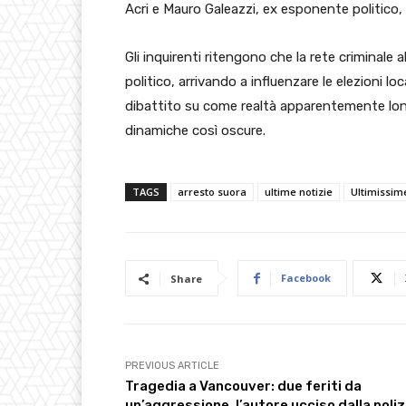
Acri e Mauro Galeazzi, ex esponente politico, a
Gli inquirenti ritengono che la rete criminale
politico, arrivando a influenzare le elezioni lo
dibattito su come realtà apparentemente lont
dinamiche così oscure.
TAGS
arresto suora
ultime notizie
Ultimissim
Facebook
Share
PREVIOUS ARTICLE
Tragedia a Vancouver: due feriti da
un’aggressione, l’autore ucciso dalla poliz