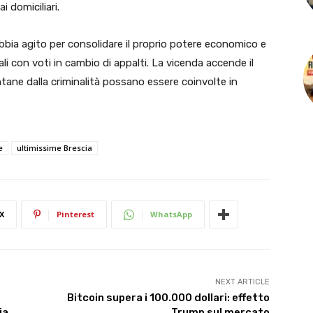
i domiciliari.
 abbia agito per consolidare il proprio potere economico e
cali con voti in cambio di appalti. La vicenda accende il
ane dalla criminalità possano essere coinvolte in
e
ultimissime Brescia
X
Pinterest
WhatsApp
NEXT ARTICLE
Bitcoin supera i 100.000 dollari: effetto
ia
Trump sul mercato