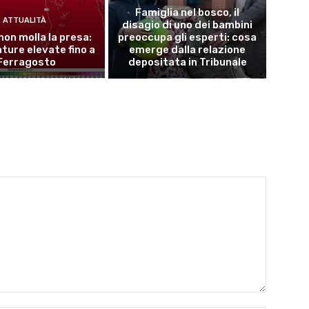
Famiglia nel bosco, il
ATTUALITÀ
disagio di uno dei bambini
 non molla la presa:
preoccupa gli esperti: cosa
ure elevate fino a
emerge dalla relazione
Ferragosto
depositata in Tribunale