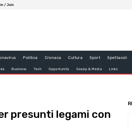
in / Join
onavirus
Politica
Cronaca
Cultura
Sport
Spettacoli
da
Business
Tech
Opportunità
Gossip & Media
Links
R
er presunti legami con