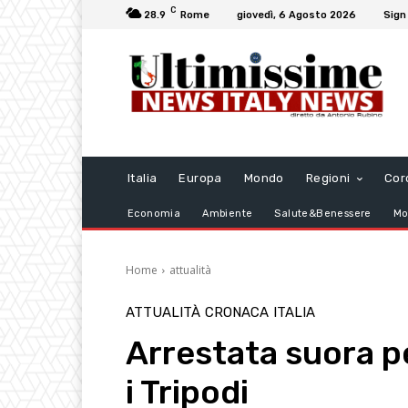
C
28.9
Rome
giovedì, 6 Agosto 2026
Sign 
Italia
Europa
Mondo
Regioni
Cor
Economia
Ambiente
Salute&Benessere
Mo
Home
attualità
ATTUALITÀ
CRONACA
ITALIA
Arrestata suora p
i Tripodi