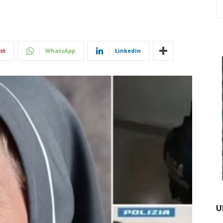
st
WhatsApp
Linkedin
U