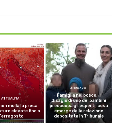
ABRUZZO
Famiglia nel bosco, il
ATTUALITÀ
disagio di uno dei bambini
 non molla la presa:
preoccupa gli esperti: cosa
ure elevate fino a
emerge dalla relazione
Ferragosto
depositata in Tribunale