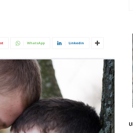
st
WhatsApp
Linkedin
U