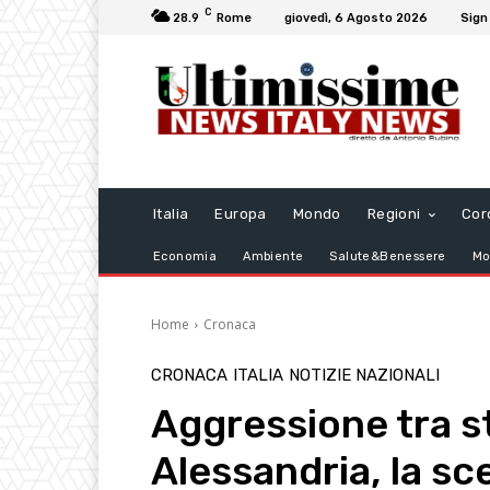
C
28.9
Rome
giovedì, 6 Agosto 2026
Sign 
Italia
Europa
Mondo
Regioni
Cor
Economia
Ambiente
Salute&Benessere
Mo
Home
Cronaca
CRONACA
ITALIA
NOTIZIE NAZIONALI
Aggressione tra s
Alessandria, la sc