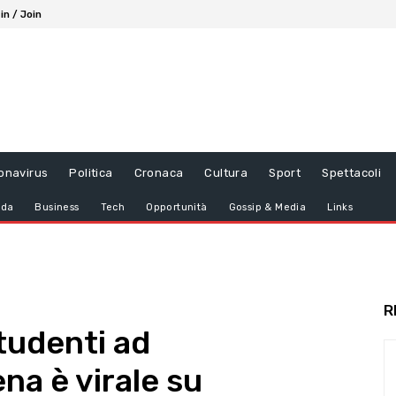
in / Join
onavirus
Politica
Cronaca
Cultura
Sport
Spettacoli
da
Business
Tech
Opportunità
Gossip & Media
Links
R
tudenti ad
ena è virale su