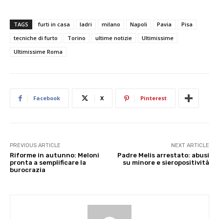
TAGS
furti in casa
ladri
milano
Napoli
Pavia
Pisa
tecniche di furto
Torino
ultime notizie
Ultimissime
Ultimissime Roma
Facebook
X
Pinterest
PREVIOUS ARTICLE
NEXT ARTICLE
Riforme in autunno: Meloni
Padre Melis arrestato: abusi
pronta a semplificare la
su minore e sieropositività
burocrazia