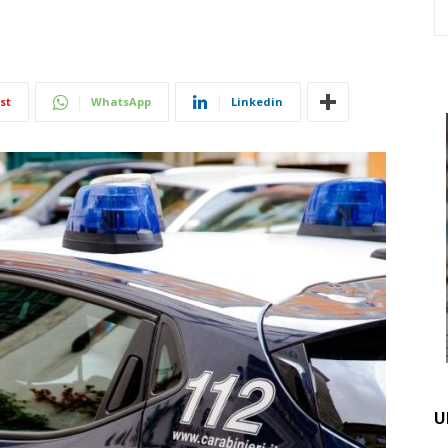
st
WhatsApp
Linkedin
U