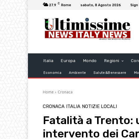
C
27.9
Rome
sabato, 8 Agosto 2026
Sign 
Italia
Europa
Mondo
Regioni
Cor
Economia
Ambiente
Salute&Benessere
Mo
Home
Cronaca
CRONACA
ITALIA
NOTIZIE LOCALI
Fatalità a Trento
intervento dei Car