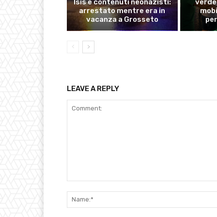
Isis e contenuti neonazisti:
verde 
arrestato mentre era in
mobi
vacanza a Grosseto
pe
LEAVE A REPLY
Comment: