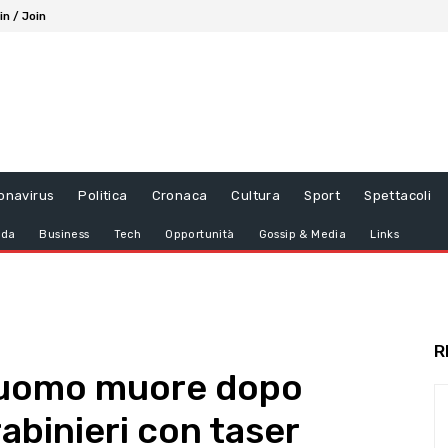
in / Join
onavirus
Politica
Cronaca
Cultura
Sport
Spettacoli
da
Business
Tech
Opportunità
Gossip & Media
Links
R
: uomo muore dopo
abinieri con taser