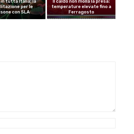
in tutta Italia: la
Il caldo non molla la presa:
litazione per le
temperature elevate fino a
rsone con SLA
Ferragosto
Name:*